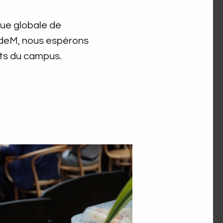
que globale de
UdeM, nous espérons
rts du campus.