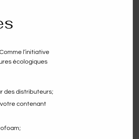
es
 Comme l’initiative
sures écologiques
 des distributeurs;
u votre contenant
rofoam;