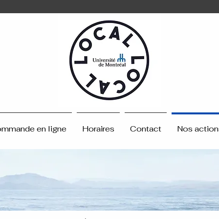
AL
AL
L
L
mmande en ligne
Horaires
Contact
Nos action