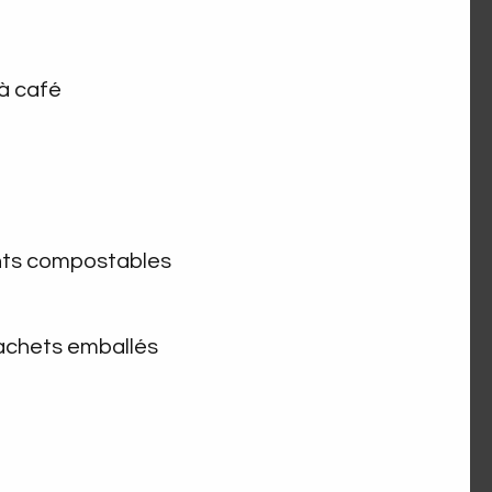
 à café
nants compostables
sachets emballés