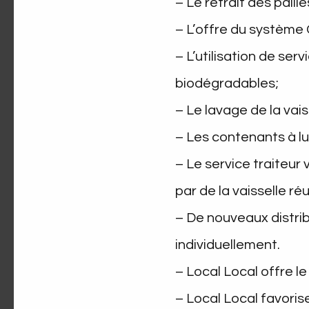
– Le retrait des paille
– L’offre du système
– L’utilisation de se
biodégradables;
– Le lavage de la va
– Les contenants à lu
– Le service traiteur
par de la vaisselle ré
– De nouveaux distri
individuellement.
– Local Local offre l
– Local Local favori