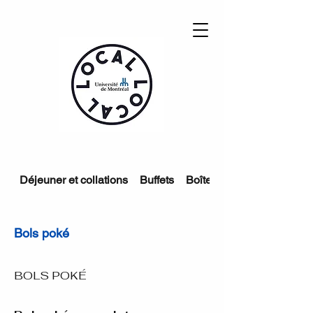
Déjeuner et collations
Buffets
Boîtes à lunch
Bols poké
BOLS POKÉ