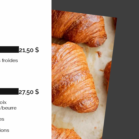
21,50 $
 froides
27,50 $
oix
n/beurre
es
tions