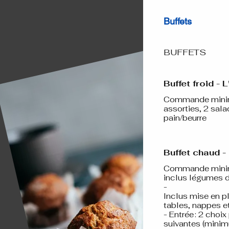
Buffets
BUFFETS
Buffet froid - 
Commande minimu
assorties, 2 salades au c
pain/beurre
Buffet chaud 
Commande minimu
inclus légumes de
-
Inclus mise en pl
tables, nappes e
- Entrée : 2 choi
suivantes (minim