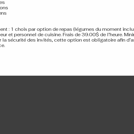
des
sons
iens
s
t : 1 choix par option de repas (légumes du moment inclu
veur et personnel de cuisine. Frais de 39.00$ de l’heure. Mi
r la sécurité des invités, cette option est obligatoire afin d’
ce.