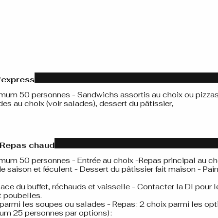
L'express
m 50 personnes - Sandwichs assortis au choix ou pizzas
hoix (voir salades), dessert du pâtissier,
- Repas chaud
m 50 personnes - Entrée au choix -Repas principal au ch
 saison et féculent - Dessert du pâtissier fait maison - Pai
ace du buffet, réchauds et vaisselle - Contacter la DI pour l
t poubelles.
x parmi les soupes ou salades - Repas : 2 choix parmi les op
um 25 personnes par options) :