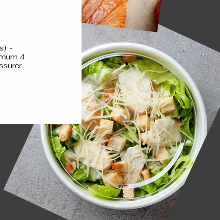
s) -
nimum 4
assurer