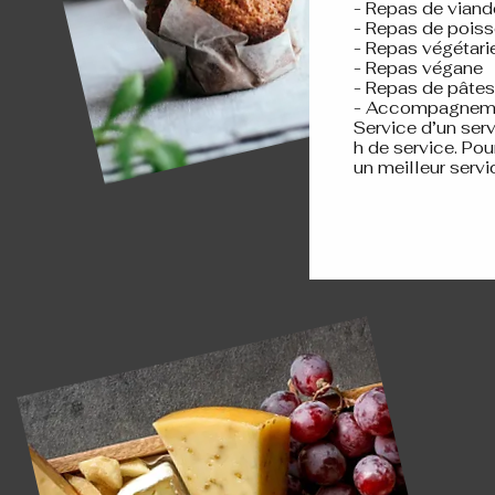
- Repas de vian
- Repas de pois
- Repas végétar
- Repas végane
- Repas de pâte
- Accompagnemen
Service d’un ser
h de service. Pou
un meilleur servi