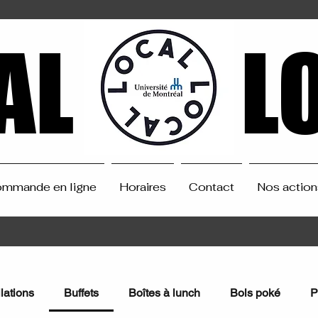
AL
AL
L
L
mmande en ligne
Horaires
Contact
Nos action
lations
Buffets
Boîtes à lunch
Bols poké
P